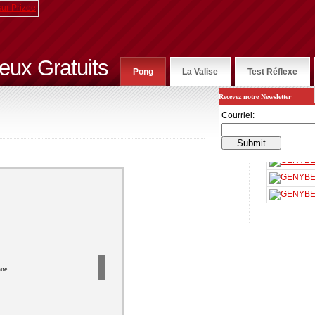
eux Gratuits
Pong
La Valise
Test Réflexe
Recevez notre Newsletter
Jeux
Gratuit