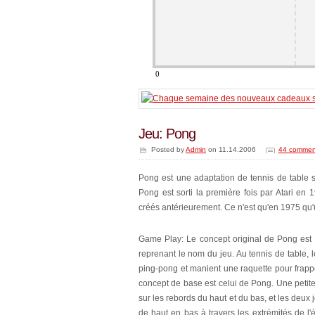
Jeu: Pong
Posted by
Admin
on 11.14.2006
44 commen
Pong est une adaptation de tennis de table s
Pong est sorti la première fois par Atari en 
créés antérieurement. Ce n'est qu'en 1975 qu'
Game Play: Le concept original de Pong est 
reprenant le nom du jeu. Au tennis de table, 
ping-pong et manient une raquette pour frapp
concept de base est celui de Pong. Une petite
sur les rebords du haut et du bas, et les deu
de haut en bas à travers les extrémités de l'é