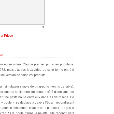
ts
ur écran vidéo. C'est le premier jeu vidéo populaire.
1972, mais d'autres jeux vidéo de cette forme ont été
une version de salon est produite.
un simulateur simple de ping-pong (tennis de table),
les joueurs se tiennent de chaque côté d'une table de
er une petite boule entre eux dans les deux sens. Ce
 « boule », se déplace à travers l'écran, rebondissant
x joueurs commandent chacun un « paddle », qui glisse
cran. Si la boule frappe la palette, elle rebondit vers